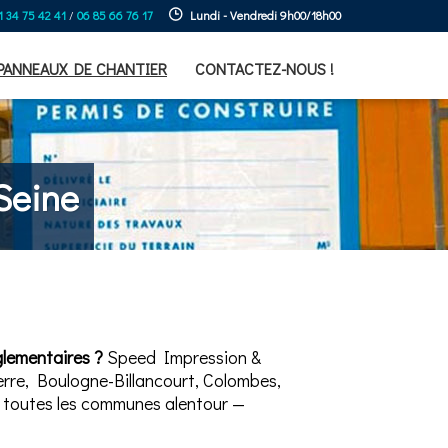
1 34 75 42 41
/
06 85 66 76 17
Lundi - Vendredi 9h00/18h00
PANNEAUX DE CHANTIER
CONTACTEZ-NOUS !
Seine
glementaires ?
Speed Impression &
rre, Boulogne-Billancourt, Colombes,
et toutes les communes alentour —