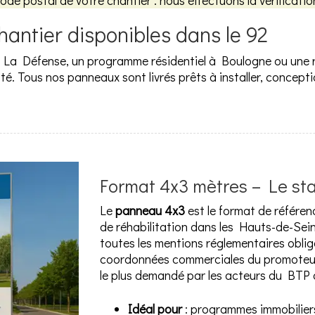
code postal de votre chantier : nous effectuons la vérificati
antier disponibles dans le 92
à La Défense, un programme résidentiel à Boulogne ou une ré
 Tous nos panneaux sont livrés prêts à installer, concepti
Format 4x3 mètres – Le st
Le
panneau 4x3
est le format de référen
de réhabilitation dans les Hauts-de-Sei
toutes les mentions réglementaires obliga
coordonnées commerciales du promoteur e
le plus demandé par les acteurs du BTP 
Idéal pour
: programmes immobiliers 