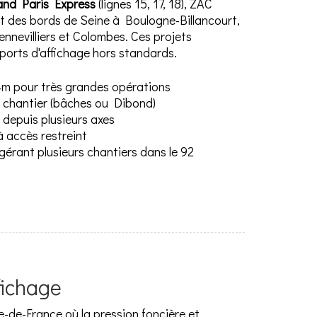
and Paris Express
(lignes 15, 17, 18), ZAC
des bords de Seine à Boulogne-Billancourt,
nnevilliers et Colombes. Ces projets
ports d'affichage hors standards.
 pour très grandes opérations
e chantier (bâches ou Dibond)
 depuis plusieurs axes
 accès restreint
érant plusieurs chantiers dans le 92
fichage
le-de-France où la pression foncière et