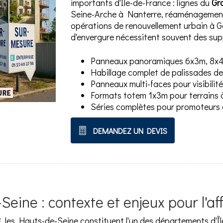
importants d'Île-de-France : lignes du
Gr
Seine-Arche à Nanterre, réaménagement 
opérations de renouvellement urbain à Ge
d'envergure nécessitent souvent des sup
Panneaux panoramiques 6x3m, 8x4m
Habillage complet de palissades d
Panneaux multi-faces pour visibilité
Formats totem 1x3m pour terrains à
Séries complètes pour promoteurs g
DEMANDEZ UN DEVIS
eine : contexte et enjeux pour l'af
m², les Hauts-de-Seine constituent l'un des départements d'Î