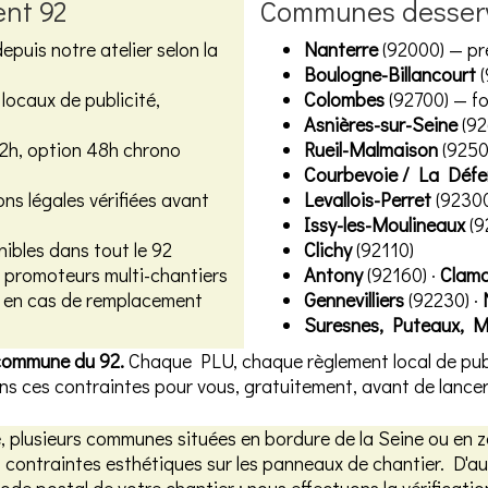
ent 92
Communes desserv
epuis notre atelier selon la
Nanterre
(92000) — pr
Boulogne-Billancourt
(
locaux de publicité,
Colombes
(92700) — fo
Asnières-sur-Seine
(92
72h, option 48h chrono
Rueil-Malmaison
(92500
Courbevoie / La Défe
ons légales vérifiées avant
Levallois-Perret
(9230
Issy-les-Moulineaux
(9
nibles dans tout le 92
Clichy
(92110)
r promoteurs multi-chantiers
Antony
(92160) ·
Clama
s en cas de remplacement
Gennevilliers
(92230) ·
Suresnes, Puteaux, M
 commune du 92.
Chaque PLU, chaque règlement local de publi
 ces contraintes pour vous, gratuitement, avant de lancer 
plusieurs communes situées en bordure de la Seine ou en z
 contraintes esthétiques sur les panneaux de chantier. D'a