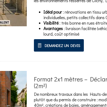
les environnements resserrés de Clichy, 
Idéal pour
: rénovations en tissu u
individuelles, petits collectifs dans 
Visibilité
: très bonne en rues étroite
Avantages
: livraison facilitée (véhi
lourd, coût optimisé
DEMANDEZ UN DEVIS
Format 2x1 mètres – Déclar
(2m²)
De nombreux travaux dans les Hauts-de-S
plutôt que du permis de construire : modi
40m², créations de baies, aménagements